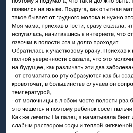
поэтому я подумала, что так и должно быть.
появился на языке. Подруга, как опытная мат
такое бывает от грудного молока и нужно эт
Моя мама, приехав в гости, сразу сказала, ч
испугалась, начитавшись в интернете, что с
язвочки в полости рта и долго проходит.
Обратилась к участковому врачу. Приехав к 
полной уверенности сказала, что это молоч
на будущее, как различать эти два заболева
- от
стоматита
во рту образуются как бы сса
кровоточат, в большинстве случаев он сопр
температурой,
- от
молочницы
в любом месте полости рва б
это чешется и поэтому ребенок сосет пальчи
Как же лечить: На палец я наматывала бинт 
слабым раствором соды и теплой кипяченой 