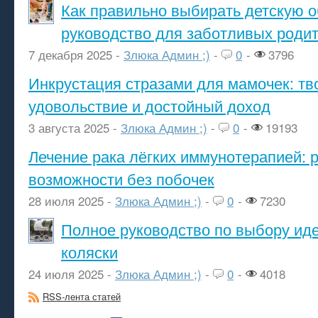
Как правильно выбирать детскую о
руководство для заботливых роди
7 декабря 2025 -
Злюка Админ ;)
-
0
-
3796
Инкрустация стразами для мамочек: тв
удовольствие и достойный доход
3 августа 2025 -
Злюка Админ ;)
-
0
-
19193
Лечение рака лёгких иммунотерапией: 
возможности без побочек
28 июля 2025 -
Злюка Админ ;)
-
0
-
7230
Полное руководство по выбору ид
коляски
24 июля 2025 -
Злюка Админ ;)
-
0
-
4018
RSS-лента статей