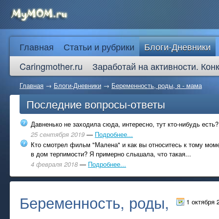
Главная
Статьи и рубрики
Блоги-Дневники
Caringmother.ru
Заработай на активности. Кон
Главная
→
Блоги-Дневники
→
Беременность, роды, я - мама
Последние вопросы-ответы
Давненько не заходила сюда, интересно, тут кто-нибудь есть?
25 сентября 2019
—
Подробнее...
Кто смотрел фильм "Малена" и как вы относитесь к тому моме
в дом терпимости? Я примерно слышала, что такая...
4 февраля 2018
—
Подробнее...
Беременность, роды,
1 октября 