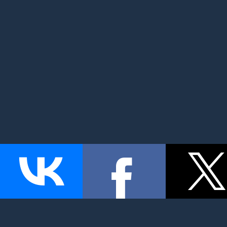
MyMom.ru - Моя мама: все о детях и семье. Семейный по
беременность и роды, дети, красота и здоровье. © 2026