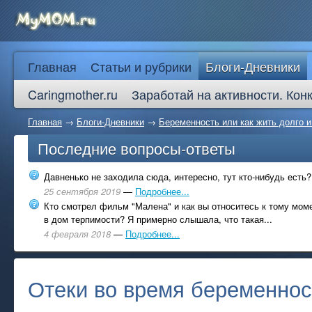
Главная
Статьи и рубрики
Блоги-Дневники
Caringmother.ru
Заработай на активности. Кон
Главная
→
Блоги-Дневники
→
Беременность или как жить долго и
Последние вопросы-ответы
Давненько не заходила сюда, интересно, тут кто-нибудь есть?
25 сентября 2019
—
Подробнее...
Кто смотрел фильм "Малена" и как вы относитесь к тому моме
в дом терпимости? Я примерно слышала, что такая...
4 февраля 2018
—
Подробнее...
Отеки во время беременнос