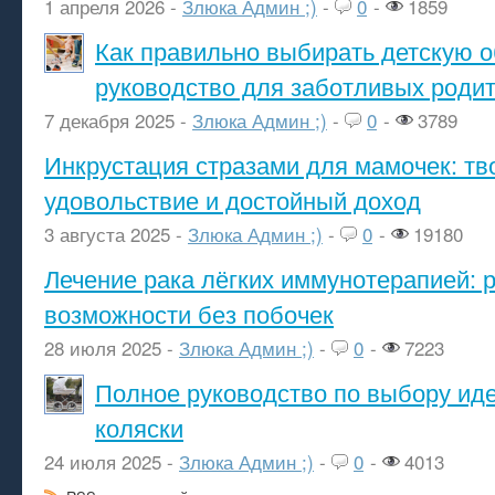
1 апреля 2026 -
Злюка Админ ;)
-
0
-
1859
Как правильно выбирать детскую о
руководство для заботливых роди
7 декабря 2025 -
Злюка Админ ;)
-
0
-
3789
Инкрустация стразами для мамочек: тв
удовольствие и достойный доход
3 августа 2025 -
Злюка Админ ;)
-
0
-
19180
Лечение рака лёгких иммунотерапией: 
возможности без побочек
28 июля 2025 -
Злюка Админ ;)
-
0
-
7223
Полное руководство по выбору ид
коляски
24 июля 2025 -
Злюка Админ ;)
-
0
-
4013