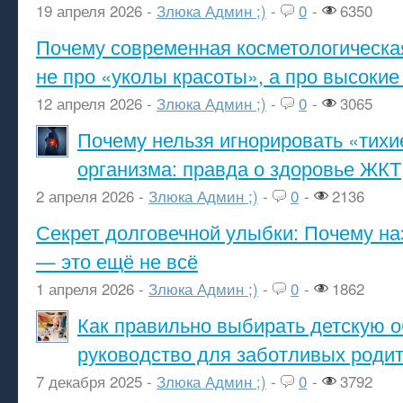
19 апреля 2026 -
Злюка Админ ;)
-
0
-
6350
Почему современная косметологическа
не про «уколы красоты», а про высокие
12 апреля 2026 -
Злюка Админ ;)
-
0
-
3065
Почему нельзя игнорировать «тихи
организма: правда о здоровье ЖКТ
2 апреля 2026 -
Злюка Админ ;)
-
0
-
2136
Секрет долговечной улыбки: Почему н
— это ещё не всё
1 апреля 2026 -
Злюка Админ ;)
-
0
-
1862
Как правильно выбирать детскую о
руководство для заботливых роди
7 декабря 2025 -
Злюка Админ ;)
-
0
-
3792