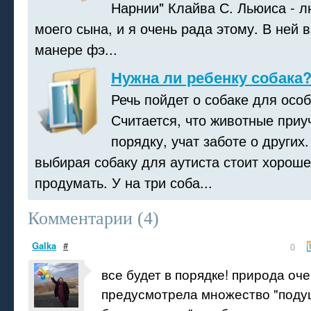
Нарнии" Клайва С. Льюиса - л
моего сына, и я очень рада этому. В ней 
манере фэ...
Нужна ли ребенку собака
Речь пойдет о собаке для осо
Считается, что животные приу
порядку, учат заботе о других
выбирая собаку для аутиста стоит хороше
продумать. У на три соба...
Комментарии (
4
)
Galka
#
0
все будет в порядке! природа оч
предусмотрела множество "поду