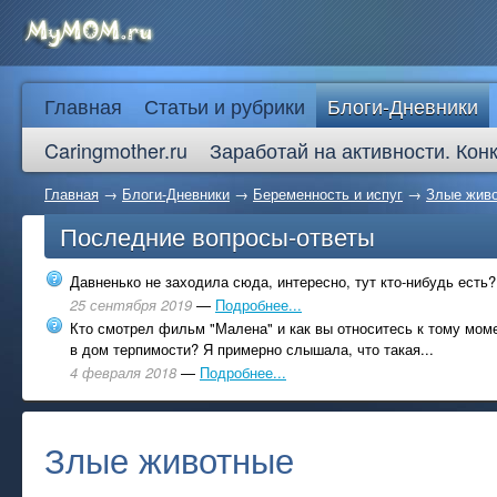
Главная
Статьи и рубрики
Блоги-Дневники
Caringmother.ru
Заработай на активности. Кон
Главная
→
Блоги-Дневники
→
Беременность и испуг
→
Злые жив
Последние вопросы-ответы
Давненько не заходила сюда, интересно, тут кто-нибудь есть?
25 сентября 2019
—
Подробнее...
Кто смотрел фильм "Малена" и как вы относитесь к тому моме
в дом терпимости? Я примерно слышала, что такая...
4 февраля 2018
—
Подробнее...
Злые животные