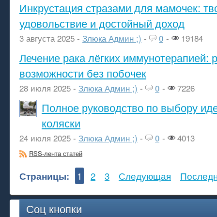
Инкрустация стразами для мамочек: тв
удовольствие и достойный доход
3 августа 2025 -
Злюка Админ ;)
-
0
-
19184
Лечение рака лёгких иммунотерапией: 
возможности без побочек
28 июля 2025 -
Злюка Админ ;)
-
0
-
7226
Полное руководство по выбору ид
коляски
24 июля 2025 -
Злюка Админ ;)
-
0
-
4013
RSS-лента статей
Страницы:
1
2
3
Следующая
Послед
Соц кнопки