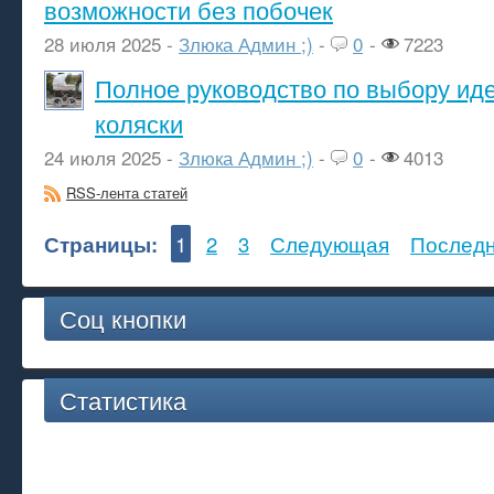
возможности без побочек
28 июля 2025 -
Злюка Админ ;)
-
0
-
7223
Полное руководство по выбору ид
коляски
24 июля 2025 -
Злюка Админ ;)
-
0
-
4013
RSS-лента статей
Страницы:
1
2
3
Следующая
Послед
Соц кнопки
Статистика