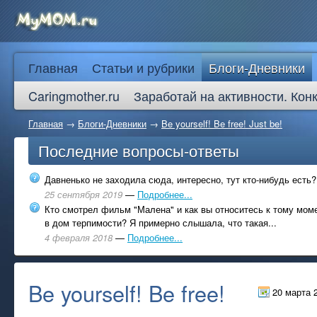
Главная
Статьи и рубрики
Блоги-Дневники
Caringmother.ru
Заработай на активности. Кон
Главная
→
Блоги-Дневники
→
Be yourself! Be free! Just be!
Последние вопросы-ответы
Давненько не заходила сюда, интересно, тут кто-нибудь есть?
25 сентября 2019
—
Подробнее...
Кто смотрел фильм "Малена" и как вы относитесь к тому моме
в дом терпимости? Я примерно слышала, что такая...
4 февраля 2018
—
Подробнее...
Be yourself! Be free!
20 марта 