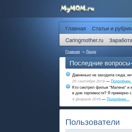
Главная
Статьи и рубрик
Caringmother.ru
Заработа
Главная
→
Люди
Последние вопросы
Давненько не заходила сюда, инт
25 сентября 2019
—
Подробнее..
Кто смотрел фильм "Малена" и к
в дом терпимости? Я примерно с
4 февраля 2018
—
Подробнее...
Пользователи