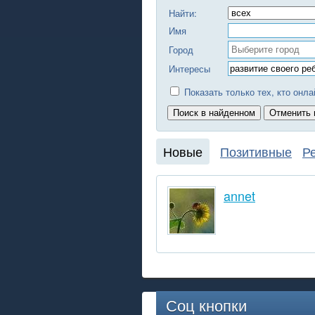
Найти:
Имя
Город
Интересы
Показать только тех, кто онла
Новые
Позитивные
Р
annet
Соц кнопки