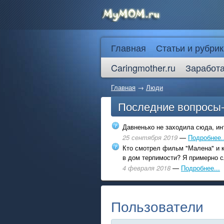
Главная
Статьи и рубрик
Caringmother.ru
Заработа
Главная
→
Люди
Последние вопросы
Давненько не заходила сюда, инт
25 сентября 2019
—
Подробнее..
Кто смотрел фильм "Малена" и к
в дом терпимости? Я примерно с
4 февраля 2018
—
Подробнее...
Пользователи