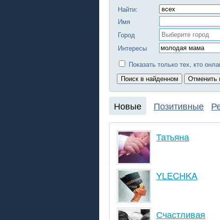
Найти:
Имя
Город
Интересы
Показать только тех, кто онла
Новые
Позитивные
Р
Татьяна
YLECHKA
Счастливая