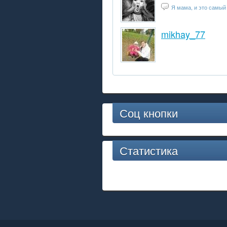
Я мама, и это самый 
mikhay_77
Соц кнопки
Статистика