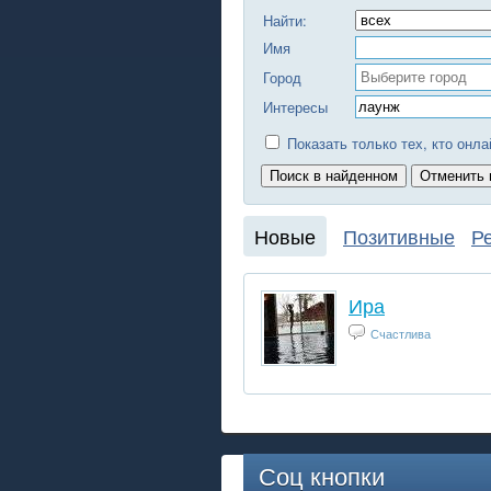
Найти:
Имя
Город
Интересы
Показать только тех, кто онла
Новые
Позитивные
Р
Ира
Счастлива
Соц кнопки