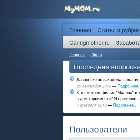
Главная
Статьи и рубрик
Caringmother.ru
Заработа
Главная
→
Люди
Последние вопросы
Давненько не заходила сюда, инт
25 сентября 2019
—
Подробнее..
Кто смотрел фильм "Малена" и к
в дом терпимости? Я примерно с
4 февраля 2018
—
Подробнее...
Пользователи