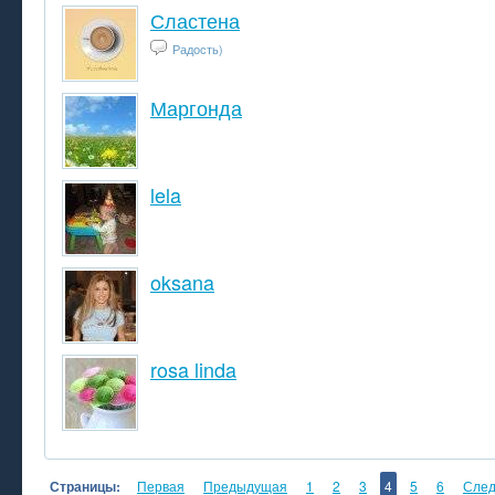
Сластена
Радость)
Маргонда
lela
oksana
rosa linda
Страницы:
Первая
Предыдущая
1
2
3
4
5
6
Сле