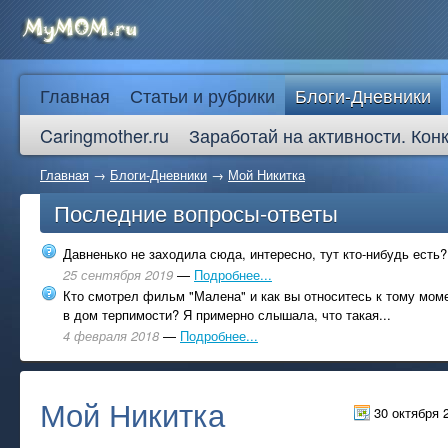
Главная
Статьи и рубрики
Блоги-Дневники
Caringmother.ru
Заработай на активности. Кон
Главная
→
Блоги-Дневники
→
Мой Никитка
Последние вопросы-ответы
Давненько не заходила сюда, интересно, тут кто-нибудь есть?
25 сентября 2019
—
Подробнее...
Кто смотрел фильм "Малена" и как вы относитесь к тому моме
в дом терпимости? Я примерно слышала, что такая...
4 февраля 2018
—
Подробнее...
Мой Никитка
30 октября 