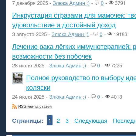
7 декабря 2025 -
Злюка Админ ;)
-
0
-
3791
Инкрустация стразами для мамочек: тв
удовольствие и достойный доход
3 августа 2025 -
Злюка Админ ;)
-
0
-
19183
Лечение рака лёгких иммунотерапией: 
возможности без побочек
28 июля 2025 -
Злюка Админ ;)
-
0
-
7225
Полное руководство по выбору ид
коляски
24 июля 2025 -
Злюка Админ ;)
-
0
-
4013
RSS-лента статей
Страницы:
1
2
3
Следующая
Послед